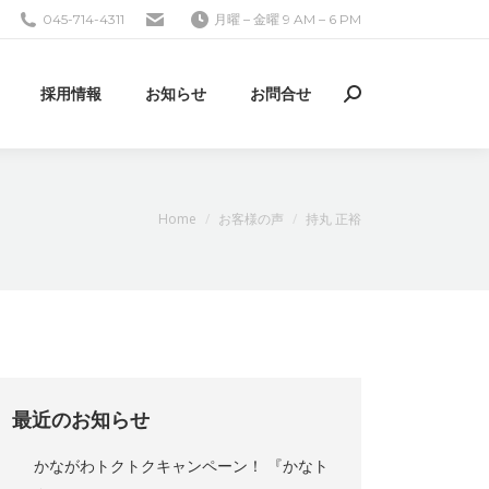
045-714-4311
月曜 – 金曜 9 AM – 6 PM
採用情報
お知らせ
お問合せ
検
索:
現在地:
Home
お客様の声
持丸 正裕
最近のお知らせ
かながわトクトクキャンペーン！ 『かなト