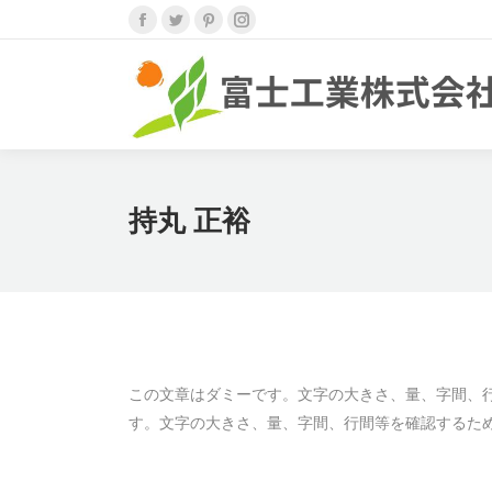
Facebook
Twitter
Pinterest
Instagram
ペ
ペ
ペ
ペ
ー
ー
ー
ー
ジ
ジ
ジ
ジ
が
が
が
が
新
新
新
新
し
し
し
し
持丸 正裕
い
い
い
い
ウ
ウ
ウ
ウ
ィ
ィ
ィ
ィ
ン
ン
ン
ン
ド
ド
ド
ド
ウ
ウ
ウ
ウ
この文章はダミーです。文字の大きさ、量、字間、
で
で
で
で
す。文字の大きさ、量、字間、行間等を確認するた
開
開
開
開
き
き
き
き
ま
ま
ま
ま