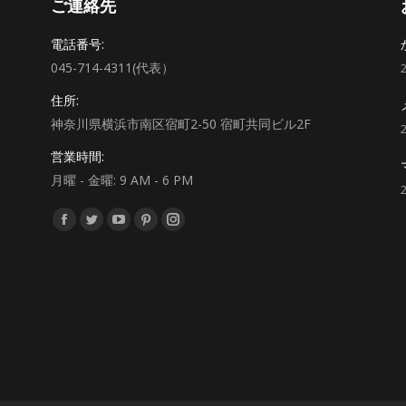
ご連絡先
電話番号:
045-714-4311(代表）
住所:
神奈川県横浜市南区宿町2-50 宿町共同ビル2F
営業時間:
月曜 - 金曜: 9 AM - 6 PM
私達を見つけてください：
Facebook
Twitter
YouTube
Pinterest
Instagram
ペ
ペ
ペ
ペ
ペ
ー
ー
ー
ー
ー
ジ
ジ
ジ
ジ
ジ
が
が
が
が
が
新
新
新
新
新
し
し
し
し
し
い
い
い
い
い