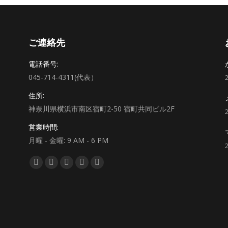
ご連絡先
電話番号:
045-714-4311(代表）
住所:
神奈川県横浜市南区宿町2-50 宿町共同ビル2F
営業時間:
月曜 - 金曜: 9 AM - 6 PM
私達を見つけてください：
Facebook
Twitter
YouTube
Pinterest
Instagram
ペ
ペ
ペ
ペ
ペ
ー
ー
ー
ー
ー
ジ
ジ
ジ
ジ
ジ
が
が
が
が
が