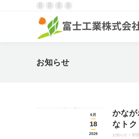
Facebook
Twitter
Pinterest
Instagram
ペ
ペ
ペ
ペ
ー
ー
ー
ー
ジ
ジ
ジ
ジ
が
が
が
が
新
新
新
新
し
し
し
し
お知らせ
い
い
い
い
ウ
ウ
ウ
ウ
ィ
ィ
ィ
ィ
ン
ン
ン
ン
ド
ド
ド
ド
ウ
ウ
ウ
ウ
かなが
で
で
で
で
6月
開
開
開
開
なトク
18
き
き
き
き
2026
お知らせ
管
ま
ま
ま
ま