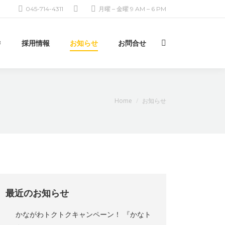
045-714-4311
月曜 – 金曜 9 AM – 6 PM
採用情報
お知らせ
お問合せ
検
索:
現在地:
Home
お知らせ
最近のお知らせ
かながわトクトクキャンペーン！ 『かなト