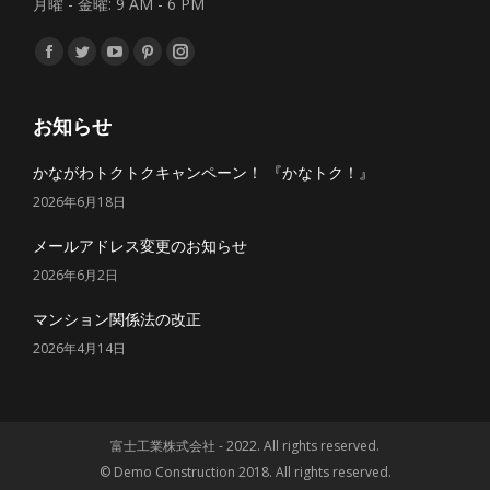
月曜 - 金曜: 9 AM - 6 PM
私達を見つけてください：
Facebook
Twitter
YouTube
Pinterest
Instagram
ペ
ペ
ペ
ペ
ペ
ー
ー
ー
ー
ー
お知らせ
ジ
ジ
ジ
ジ
ジ
かながわトクトクキャンペーン！ 『かなトク！』
が
が
が
が
が
2026年6月18日
新
新
新
新
新
し
し
し
し
し
メールアドレス変更のお知らせ
い
い
い
い
い
2026年6月2日
ウ
ウ
ウ
ウ
ウ
マンション関係法の改正
ィ
ィ
ィ
ィ
ィ
ン
ン
ン
ン
ン
2026年4月14日
ド
ド
ド
ド
ド
ウ
ウ
ウ
ウ
ウ
で
で
で
で
で
富士工業株式会社 - 2022. All rights reserved.
開
開
開
開
開
© Demo Construction 2018. All rights reserved.