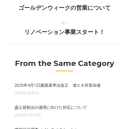
稿
前
ゴールデンウィークの営業について
の
ナ
投
次へ
ビ
稿:
次
リノベーション事業スタート！
の
ゲ
投
ー
稿:
From the Same Category
シ
ョ
2025年4月1日建築基準法改正 省エネ対策加速
ン
2025年3月31日
盛土規制法の適用に向けた対応について
2024年12月10日