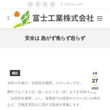
Facebook
Twitter
Pinterest
Instagram
045-714-4311
ペ
ペ
ペ
ペ
ー
ー
ー
ー
検
ジ
ジ
ジ
ジ
索:
が
が
が
が
新
新
新
新
安全は 急がず焦らず怠らず
し
し
し
し
現在地:
い
い
い
い
ウ
ウ
ウ
ウ
ィ
ィ
ィ
ィ
ン
ン
ン
ン
建設
6月
ド
ド
ド
ド
27
ウ
ウ
ウ
ウ
令和４年度の「全国安全週間」スローガンです。
で
で
で
で
2022
弊社でも７月１日（金）から７日（木）までを令和４年度
開
開
開
開
「全国安全週間」とし、各職場での巡視やスローガンの掲示
き
き
き
き
など、労働災害防止に関する取組を実施します。
ま
ま
ま
ま