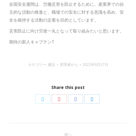
す
す
す
す
全国安全週間は、労働災害を防止するために、産業界での自
主的な活動の推進と、職場での安全に対する意識を高め、安
全を維持する活動の定着を目的としています。
災害防止に向け労使一丸となって取り組みたいと思います。
期待の新人キャプテンT
カテゴリー:
建設
管理者
から
2022年6月27日
Share this post
Twitter
Pinterest
Facebook
LinkedIn
で
で
で
で
共
共
共
共
投
有
有
有
有
前へ