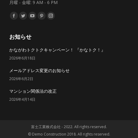
月曜 - 金曜: 9 AM - 6 PM
私達を見つけてください：
Facebook
Twitter
YouTube
Pinterest
Instagram
ペ
ペ
ペ
ペ
ペ
ー
ー
ー
ー
ー
お知らせ
ジ
ジ
ジ
ジ
ジ
かながわトクトクキャンペーン！ 『かなトク！』
が
が
が
が
が
2026年6月18日
新
新
新
新
新
し
し
し
し
し
メールアドレス変更のお知らせ
い
い
い
い
い
2026年6月2日
ウ
ウ
ウ
ウ
ウ
マンション関係法の改正
ィ
ィ
ィ
ィ
ィ
ン
ン
ン
ン
ン
2026年4月14日
ド
ド
ド
ド
ド
ウ
ウ
ウ
ウ
ウ
で
で
で
で
で
富士工業株式会社 - 2022. All rights reserved.
開
開
開
開
開
© Demo Construction 2018. All rights reserved.