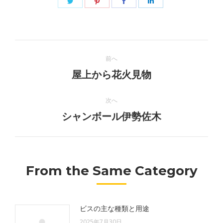
Twitter
Pinterest
Facebook
LinkedIn
で
で
で
で
共
共
共
共
投
有
有
有
有
前へ
稿
前
屋上から花火見物
の
ナ
投
次へ
ビ
稿:
次
シャンボール伊勢佐木
の
ゲ
投
ー
稿:
From the Same Category
シ
ョ
ビスの主な種類と用途
ン
2025年7月30日