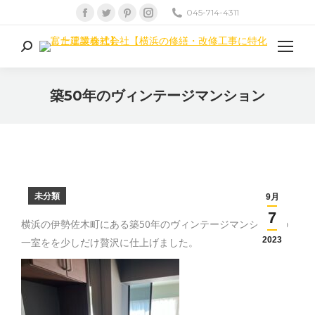
Facebook
Twitter
Pinterest
Instagram
045-714-4311
ペ
ペ
ペ
ペ
ー
ー
ー
ー
検
ジ
ジ
ジ
ジ
索:
が
が
が
が
築50年のヴィンテージマンション
新
新
新
新
現在地:
し
し
し
し
い
い
い
い
ウ
ウ
ウ
ウ
ィ
ィ
ィ
ィ
ン
ン
ン
ン
未分類
9月
ド
ド
ド
ド
7
横浜の伊勢佐木町にある築50年のヴィンテージマンションの
ウ
ウ
ウ
ウ
2023
一室をを少しだけ贅沢に仕上げました。
で
で
で
で
開
開
開
開
き
き
き
き
ま
ま
ま
ま