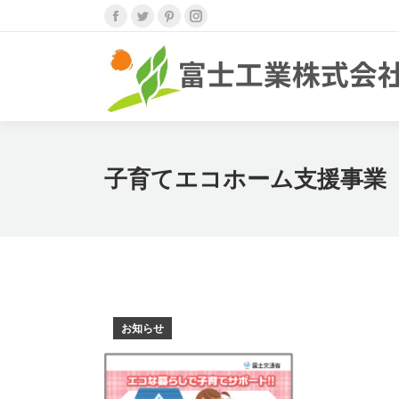
Facebook
Twitter
Pinterest
Instagram
ペ
ペ
ペ
ペ
ー
ー
ー
ー
ジ
ジ
ジ
ジ
が
が
が
が
新
新
新
新
し
し
し
し
子育てエコホーム支援事業
い
い
い
い
ウ
ウ
ウ
ウ
ィ
ィ
ィ
ィ
ン
ン
ン
ン
ド
ド
ド
ド
ウ
ウ
ウ
ウ
で
で
で
で
お知らせ
開
開
開
開
き
き
き
き
ま
ま
ま
ま