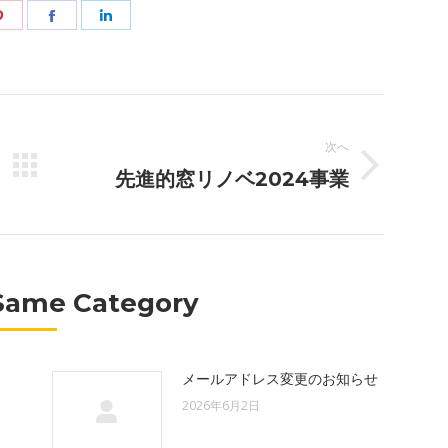
r
Pinterest
Facebook
LinkedIn
で
で
で
共
共
共
有
有
有
次へ
次
先進的窓リノベ2024事業
の
投
稿:
Same Category
』
メールアドレス変更のお知らせ
2026年6月2日