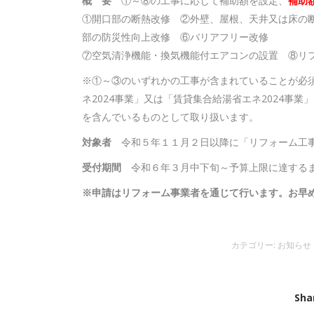
概 要
①～⑧の工事に応じて補助額を設定、
補助
①開口部の断熱改修 ②外壁、屋根、天井又は床の
部の防災性向上改修 ⑥バリアフリー改修
⑦空気清浄機能・換気機能付エアコンの設置 ⑧リ
※①～③のいずれかの工事が含まれていることが必須
ネ2024事業」又は「賃貸集合給湯省エネ2024事
を含んでいるものとして取り扱います。
対象者
令和５年１１月２日以降に「リフォーム工
受付期間
令和６年３月中下旬～予算上限に達するま
※申請はリフォーム事業者を通じて行います。お早
カテゴリー:
お知らせ
Sha