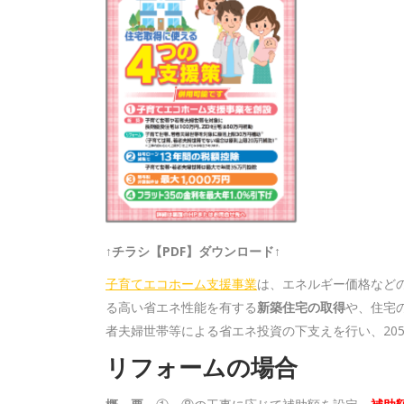
す
す
す
す
↑チラシ【PDF】ダウンロード↑
子育てエコホーム支援事業
は、エネルギー価格など
る高い省エネ性能を有する
新築住宅の取得
や、住宅
者夫婦世帯等による省エネ投資の下支えを行い、20
リフォームの場合