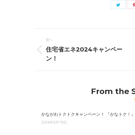
Twitte
で
共
投
有
前へ
稿
住宅省エネ2024キャンペー
前
ナ
ン！
の
投
ビ
稿:
ゲ
From the 
ー
シ
かながわトクトクキャンペーン！ 『かなトク！
ョ
2026年6月18日