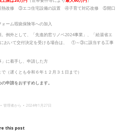
額上限は20万円
（世帯要件等により
最大60万円
）
断熱改修 ③エコ住宅設備の設置 ④子育て対応改修 ⑤開口
フォーム瑕疵保険等への加入
。例外として、「先進的窓リノベ2024事業」、「給湯省エ
業」において交付決定を受ける場合は、 ①～③に該当する工事
事」に着手し、申請した方
で（遅くとも令和６年１２月３１日まで）
めの申請をおすすめします。
管理者
から
2024年1月27日
re this post