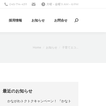
045-714-4311
月曜 – 金曜 9 AM – 6 PM
採用情報
お知らせ
お問合せ
検
索:
現在地:
Home
お知らせ
子育てエコ…
最近のお知らせ
かながわトクトクキャンペーン！ 『かなト