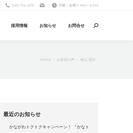
045-714-4311
月曜 – 金曜 9 AM – 6 PM
採用情報
お知らせ
お問合せ
検
索:
現在地:
Home
お客様の声
崎山 理沙…
最近のお知らせ
かながわトクトクキャンペーン！ 『かなト