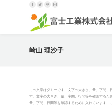
Facebook
Twitter
Pinterest
Instagram
ペ
ペ
ペ
ペ
ー
ー
ー
ー
ジ
ジ
ジ
ジ
が
が
が
が
新
新
新
新
し
し
し
し
崎山 理沙子
い
い
い
い
ウ
ウ
ウ
ウ
ィ
ィ
ィ
ィ
ン
ン
ン
ン
ド
ド
ド
ド
ウ
ウ
ウ
ウ
この文章はダミーです。文字の大きさ、量、字間、
で
で
で
で
す。文字の大きさ、量、字間、行間等を確認するた
開
開
開
開
量、字間、行間等を確認するために入れています。
き
き
き
き
ま
ま
ま
ま