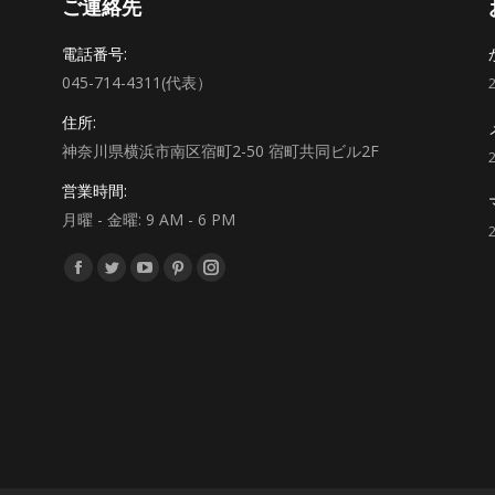
ご連絡先
電話番号:
045-714-4311(代表）
住所:
神奈川県横浜市南区宿町2-50 宿町共同ビル2F
営業時間:
月曜 - 金曜: 9 AM - 6 PM
私達を見つけてください：
Facebook
Twitter
YouTube
Pinterest
Instagram
ペ
ペ
ペ
ペ
ペ
ー
ー
ー
ー
ー
ジ
ジ
ジ
ジ
ジ
が
が
が
が
が
新
新
新
新
新
し
し
し
し
し
い
い
い
い
い