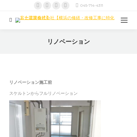
Facebook
Twitter
Pinterest
Instagram
045-714-4311
ペ
ペ
ペ
ペ
ー
ー
ー
ー
検
ジ
ジ
ジ
ジ
索:
が
が
が
が
リノベーション
新
新
新
新
現在地:
し
し
し
し
い
い
い
い
ウ
ウ
ウ
ウ
ィ
ィ
ィ
ィ
リノベーション施工前
ン
ン
ン
ン
ド
ド
ド
ド
スケルトンからフルリノベーション
ウ
ウ
ウ
ウ
で
で
で
で
開
開
開
開
き
き
き
き
ま
ま
ま
ま