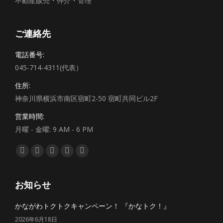
不動産販売・仲介・管理
ご連絡先
電話番号:
045-714-4311(代表）
住所:
神奈川県横浜市南区宿町2-50 宿町共同ビル2F
営業時間:
月曜 - 金曜: 9 AM - 6 PM
私達を見つけてください：
Facebook
Twitter
YouTube
Pinterest
Instagram
ペ
ペ
ペ
ペ
ペ
ー
ー
ー
ー
ー
お知らせ
ジ
ジ
ジ
ジ
ジ
かながわトクトクキャンペーン！ 『かなトク！』
が
が
が
が
が
2026年6月18日
新
新
新
新
新